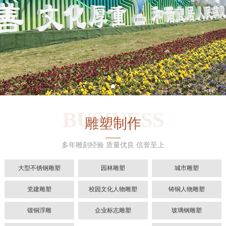
BUSINESS
雕塑制作
多年雕刻经验 质量优良 信誉至上
大型不锈钢雕塑
园林雕塑
城市雕塑
党建雕塑
校园文化人物雕塑
铸铜人物雕塑
锻铜浮雕
企业标志雕塑
玻璃钢雕塑